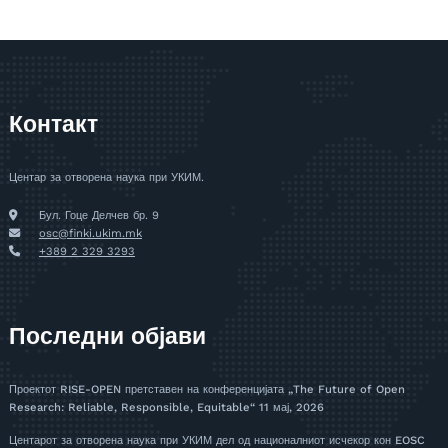
Контакт
Центар за отворена наука при УКИМ.
Бул. Гоце Делчев бр. 9
osc@finki.ukim.mk
+389 2 329 3293
Последни објави
Проектот RISE-OPEN претставен на конференцијата „The Future of Open
Research: Reliable, Responsible, Equitable“
11 мај, 2026
Центарот за отворена наука при УКИМ дел од националниот исчекор кон EOSC