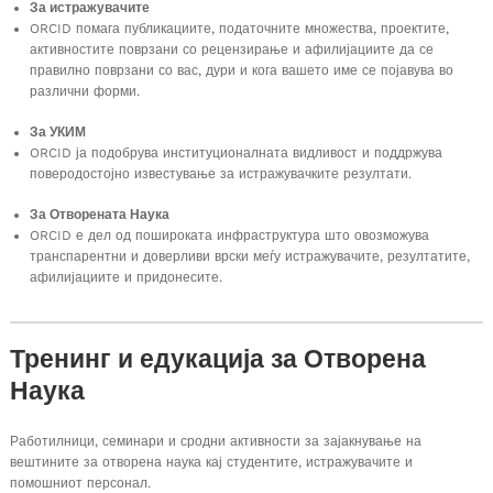
За истражувачите
ORCID помага публикациите, податочните множества, проектите,
активностите поврзани со рецензирање и афилијациите да се
правилно поврзани со вас, дури и кога вашето име се појавува во
различни форми.
За УКИМ
ORCID ја подобрува институционалната видливост и поддржува
поверодостојно известување за истражувачките резултати.
За Отворената Наука
ORCID е дел од пошироката инфраструктура што овозможува
транспарентни и доверливи врски меѓу истражувачите, резултатите,
афилијациите и придонесите.
Тренинг и едукација за Отворена
Наука
Работилници, семинари и сродни активности за зајакнување на
вештините за отворена наука кај студентите, истражувачите и
помошниот персонал.