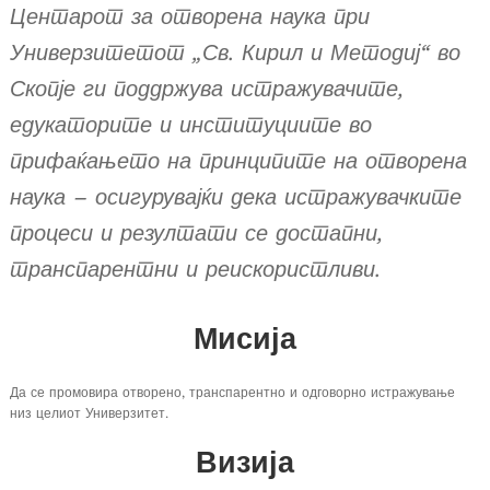
Центарот за отворена наука при
Универзитетот „Св. Кирил и Методиј“ во
Скопје ги поддржува истражувачите,
едукаторите и институциите во
прифаќањето на принципите на отворена
наука – осигурувајќи дека истражувачките
процеси и резултати се достапни,
транспарентни и реискористливи.
Мисија
Да се ​​промовира отворено, транспарентно и одговорно истражување
низ целиот Универзитет.
Визија