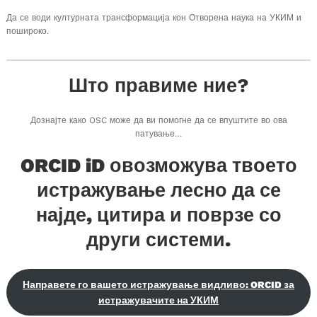
Да се ​​води културната трансформација кон Отворена наука на УКИМ и
пошироко.
Што правиме ние?
Дознајте како OSC може да ви помогне да се впуштите во ова
патување…
ORCID iD овозможува твоето
истражување лесно да се
најде, цитира и поврзе со
други системи.
Направете го вашето истражување видливо: ORCID за
истражувачите на УКИМ