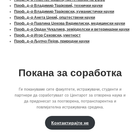
Проф. д-р Владимир Трајковиќ, технички науки
Проф. д-р Владимир Трајковски, хуманистички науки
Проф. д-р Анета Цекиќ, општествени науки
Проф. д-р Павлина Џекова Видимлиски, медицински науки
Проф. д-р Ордан Чукалиев, земјоделски и ветеринарни науки
Проф. д-р Игор Сековски, уметност
Проф. д-р Љупчо Пејов, природни науки
Покана за соработка
Ги покануваме сите факултети, истражувачи, студенти и
партнери да соработуваат со Центарот за отворена наука и
да придонесат за поотворена, потранспарентна и
повлијателна истражувачка средина.
Контактирајте не