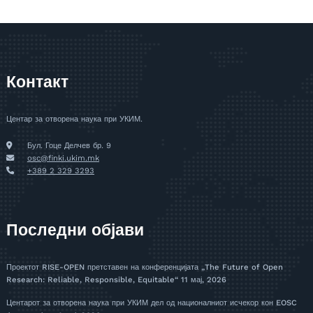
Контакт
Центар за отворена наука при УКИМ.
Бул. Гоце Делчев бр. 9
osc@finki.ukim.mk
+389 2 329 3293
Последни објави
Проектот RISE-OPEN претставен на конференцијата „The Future of Open
Research: Reliable, Responsible, Equitable“
11 мај, 2026
Центарот за отворена наука при УКИМ дел од националниот исчекор кон EOSC