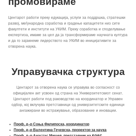
промовираме
Центарот работи преку едукација, услуги за поддршка, стратешки
развој, меѓународна соработка и градење капацитети низ сите
факултети и институти на УКИМ. Преку соработка и споделување
експертиза, имаме за цел да ја трансформираме научната култура
и да го зајакнеме лидерството на УКИМ во иницијативите за
отворена наука.
Управувачка структура
Центарот за отворена наука се управува во согласност со
официјален акт усвоен од страна на Универзитетскиот сенат.
Центарот работи под раководство на координатор и Управен
одбор, кој вклучува претставници од универзитетските единици
ангажирани во истражување, образование и иновации.
Проф. д-р Соња Филипоска, координатор
Проф. д-р Валентина Гечевска, проректор за наука
Проф. д-р Анастас Мишев, претставник на EOSC