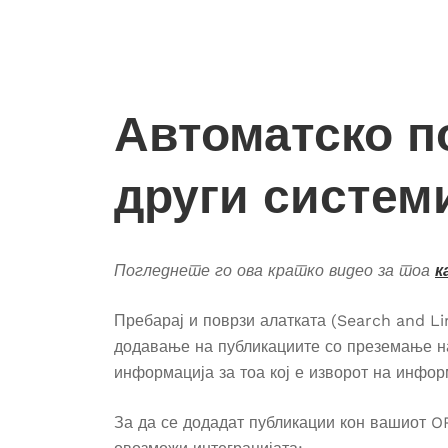
Автоматско п
други систем
Погледнете го ова кратко видео за тоа
к
Пребарај и поврзи алатката (Search and L
додавање на публикациите со преземање на
информација за тоа кој е изворот на инфо
За да се додадат публикации кон вашиот OR