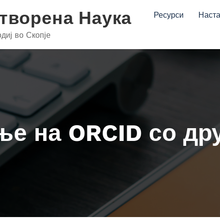
Отворена Наука
Ресурси
Наст
диј во Скопје
е на ORCID со др