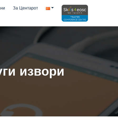
ани
За Центарот
уги извори