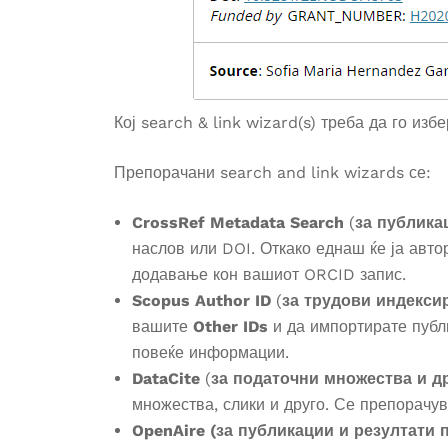
Кој search & link wizard(s) треба да го из
Препорачани search and link wizards се:
CrossRef Metadata Search
(
за публика
наслов или DOI. Откако еднаш ќе ја авто
додавање кон вашиот ORCID запис.
Scopus Author ID
(
за трудови индекси
вашите
Other IDs
и да импортирате публ
повеќе информации.
DataCite
(
за податочни множества и др
множества, слики и друго. Се препорачув
OpenAire (за публикации и резултати 