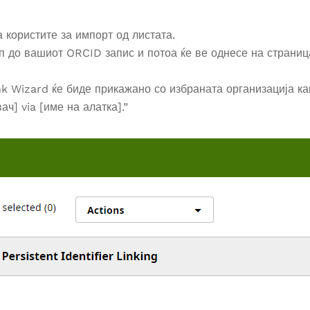
а користите за импорт од листата.
п до вашиот ORCID запис и потоа ќе ве однесе на страниц
nk Wizard ќе биде прикажано со избраната организација ка
ч] via [име на алатка].”