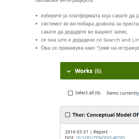
овозможи интеграцијата:
изберете ја платформата која сакате да ј
системот ќе ви побара дозвола за приста
сакате да додадете во вашиот запис.
се она што е додадено со Search and Li
Ова се прикажува како “[име на истражува