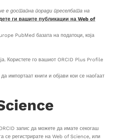
е е достапна поради преселбата на
јдете ги вашите публикации на Web of
urope PubMed базата на податоци, која
а. Користете го вашиот ORCID Plus Profile
да импортаат книги и објави кои се наоѓаат
Science
 ORCID запис да можете да имате секогаш
га се регистрирате на Web of Science, или