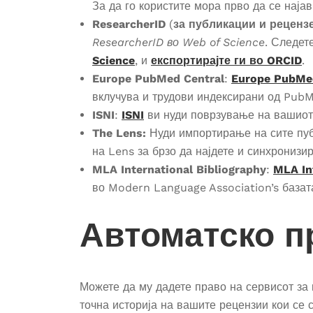
За да го користите мора прво да се наја
ResearcherID
(
за публикации и реценз
ResearcherID во Web of Science
. Следет
Science
, и
експортирајте ги во ORCID
.
Europe PubMed Central
:
Europe PubMed
вклучува и трудови индексирани од PubM
ISNI
:
ISNI
ви нуди поврзување на вашиот
The Lens:
Нуди импортирање на сите публ
на Lens за брзо да најдете и синхронизи
MLA International Bibliography
:
MLA In
во Modern Language Association’s базат
Автоматско п
Можете да му дадете право на сервисот за
точна историја на вашите рецензии кои се 