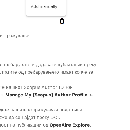
а истражување.
 пребарувате и додавате публикации преку
ултатите од пребарувањето имаат копче за
дете вашиот Scopus Author ID кон
лот
Manage My [Scopus] Author Profile
за
јдете вашите истражувачки податочни
оже да се најдат преку DOI.
порт на публикации од
OpenAire Explore
.