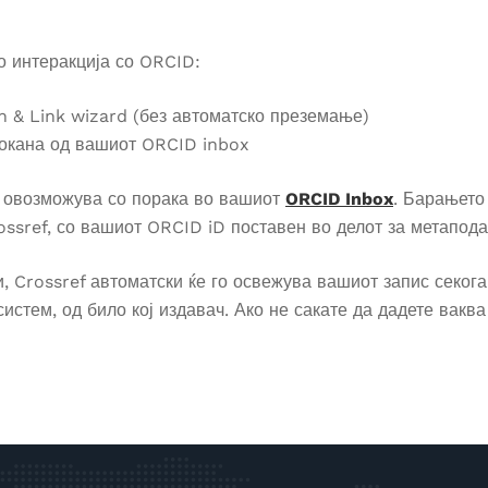
о интеракција со ORCID:
 & Link wizard (без автоматско преземање)
покана од вашиот ORCID inbox
е овозможува со порака во вашиот
ORCID Inbox
. Барањето
ossref, со вашиот ORCID iD поставен во делот за метапода
, Crossref автоматски ќе го освежува вашиот запис секога
стем, од било кој издавач. Ако не сакате да дадете ваква