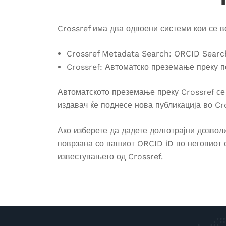
Crossref има два одвоени системи кои се в
Crossref Metadata Search: ORCID Search
Crossref: Автоматско преземање преку 
Автоматското преземање преку Crossref с
издавач ќе поднесе нова публикација во Cr
Ако изберете да дадете долготрајни дозволи
поврзана со вашиот ORCID iD во неговиот си
известувањето од Crossref.