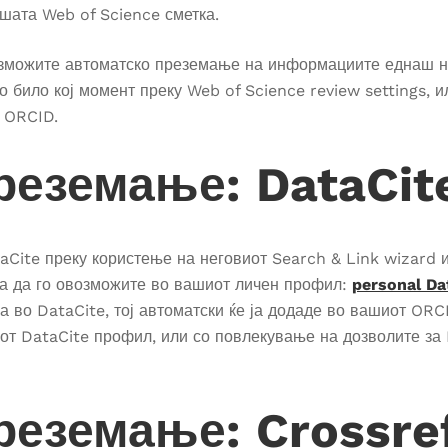
ашата Web of Science сметка.
возможите автоматско преземање на информациите еднаш н
во било кој момент преку Web of Science review settings, 
а ORCID.
реземање: DataCit
aCite преку користење на неговиот Search & Link wizard и
ра да го овозможите во вашиот личен профил:
personal Dat
ја во DataCite, тој автоматски ќе ја додаде во вашиот ORC
от DataCite профил, или со повлекување на дозволите за
реземање: Crossre