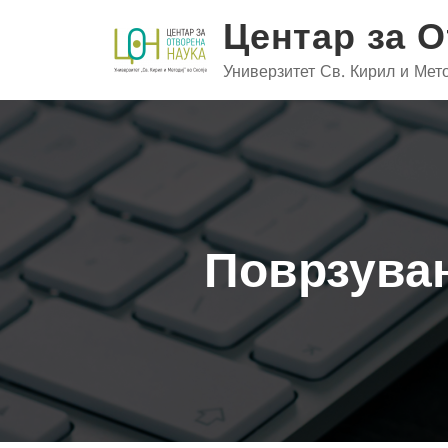
Skip
Центар за 
to
content
Универзитет Св. Кирил и Мето
Поврзувањ