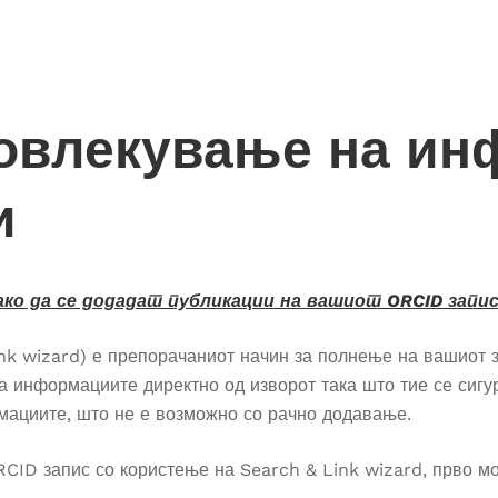
овлекување на ин
и
ако да се додадат публикации на вашиот ORCID запис
ink wizard) е препорачаниот начин за полнење на вашиот 
 информациите директно од изворот така што тие се сигу
рмациите, што не е возможно со рачно додавање.
CID запис со користење на Search & Link wizard, прво мо