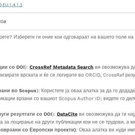
берете? Изберете ги оние кои одговараат на вашето поле н
ции со DOI
):
CrossRef Metadata Search
ви овозможува да
ризирате врската и ќе се логирате во ORCID, CrossRef рез
рани во Scopus
): Користете ја оваа алатка за да го дода
икации врзани со вашиот Scopus Author ID; видете го де
уги резултати со DOI
):
DataCite
ви овозможува да ги на
а за лоцирање на други публикации кои не се трудови, а м
поврзани со Европски проекти)
: Оваа алатка ви нуди им