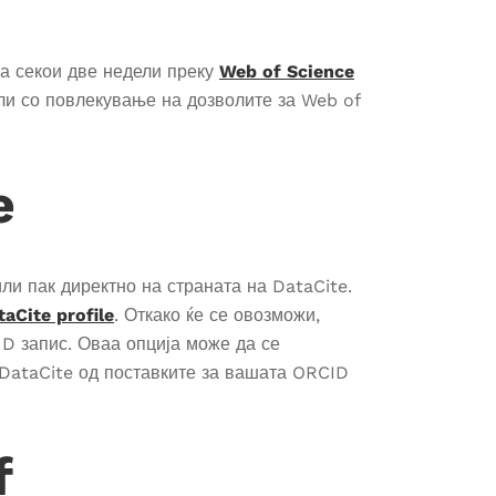
а секои две недели преку
Web of Science
или со повлекување на дозволите за Web of
e
ли пак директно на страната на DataCite.
aCite profile
. Откако ќе се овозможи,
ID запис. Оваа опција може да се
 DataCite од поставките за вашата ORCID
f