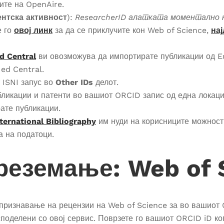
вите на OpenAire.
ентска активност
):
ResearcherID алатката моментално н
е го
овој линк
за да се приклучите кон Web of Science,
на
 Central
ви овозможува да импортирате публикации од E
ed Central.
 ISNI запус во
Other IDs
делот.
икации и патенти во вашиот ORCID запис од една локациј
рате публикации.
ternational Bibliography
им нуди на корисниците можност 
а на податоци.
реземање: Web of 
 признавање на рецензии на Web of Science за во вашиот
споделени со овој сервис. Поврзете го вашиот ORCID iD ко