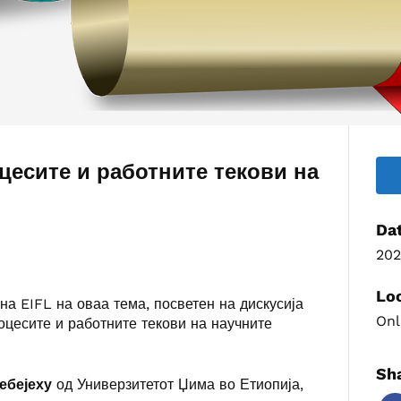
есите и работните текови на
Da
202
Lo
на EIFL на оваа тема, посветен на дискусија
Onl
оцесите и работните текови на научните
Sha
ебејеху
од Универзитетот Џима во Етиопија,