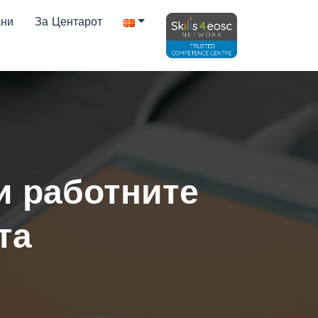
ани
За Центарот
и работните
та