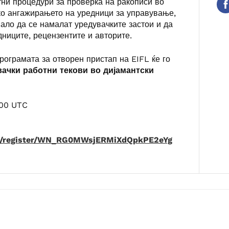
тни процедури за проверка на ракописи во
ако ангажирањето на уредници за управување,
нало да се намалат уредувачките застои и да
дниците, рецензентите и авторите.
ограмата за отворен пристап на EIFL ќе го
вачки работни текови во дијамантски
:00 UTC
ar/register/WN_RG0MWsjERMiXdQpkPE2eYg