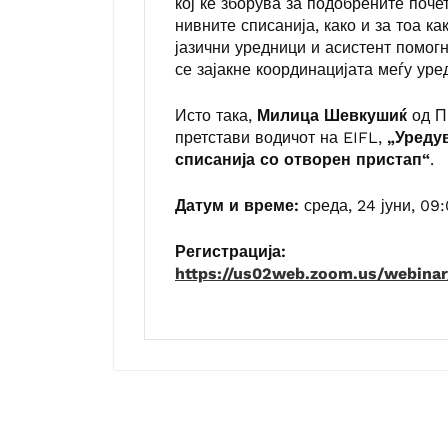
кој ќе зборува за подобрените поче
нивните списанија, како и за тоа к
јазични уредници и асистент помог
се зајакне координацијата меѓу уре
Исто така,
Милица Шевкушиќ
од Пр
претстави водичот на EIFL,
„Уреду
списанија со отворен пристап“
.
Датум и време:
среда, 24 јуни, 09
Регистрација:
https://us02web.zoom.us/webin