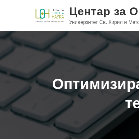
Skip
Центар за 
to
content
Универзитет Св. Кирил и Мето
Оптимизира
т