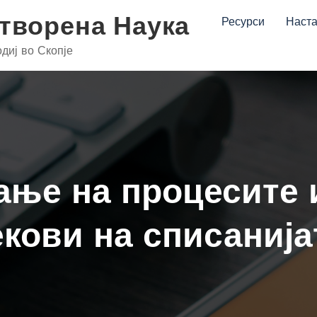
Отворена Наука
Ресурси
Наст
диј во Скопје
ње на процесите 
екови на списанија