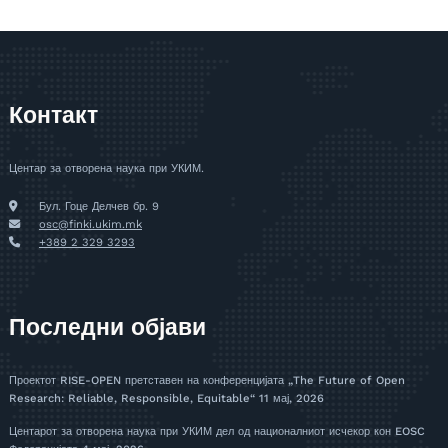
Контакт
Центар за отворена наука при УКИМ.
Бул. Гоце Делчев бр. 9
osc@finki.ukim.mk
+389 2 329 3293
Последни објави
Проектот RISE-OPEN претставен на конференцијата „The Future of Open
Research: Reliable, Responsible, Equitable“
11 мај, 2026
Центарот за отворена наука при УКИМ дел од националниот исчекор кон EOSC