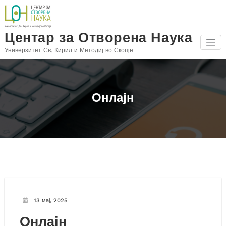
Skip
to
content
Центар за Отворена Наука
Универзитет Св. Кирил и Методиј во Скопје
Онлајн
13 мај, 2025
Онлајн